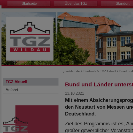
Startseite
Über das TGZ
Standort
tgz-wildau.de
>
Startseite
>
TGZ Aktuell
>
Bund und 
TGZ Aktuell
Bund und Länder unters
Anfahrt
13.10.2021
Mit einem Absicherungspro
den Neustart von Messen un
Deutschland.
Ziel des Programms ist es, An
großer gewerblicher Veranstal